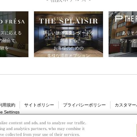
ーズに応える
ありそ
新しい旅のスタンダードを
の融合で、
ちょっと
創造する
体験を
お客様のための
多様な滞在オプション
B利用規約
サイトポリシー
プライバシーポリシー
カスタマー
e Settings
ize content and ads, and to analyze our traffic.
ing and analytics partners, who may combine it
e collected from your use of their services.