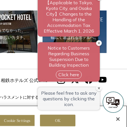
うでなかった、
ビジネスからレジャーまで、
新しいカタチ。
幅広く選ばれるホテルへ。
相鉄ホテルズ 公式SNS
ハラスメントに対する基本方針
サイトマップ
Cookie Settings
OK
© Sotetsu Hotel Management CO., LTD.