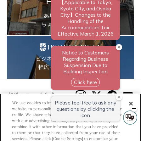
ありそうでなかった、
ちょっと新しいカタチ。
ビジネスからレジャーまで、
幅広く選ばれるホテルへ。
相鉄ホテルズ 公式SNS
We use cookies to improve your experience on our
website, to personalize content and ads, and to analyze our
traffic. We share information about your use of our website
with our advertising and analytics partners, who may
combine it with other information that you have provided
to them or that they have collected from your use of their
© Sotetsu Hotel Management CO., LTD.
services. Please click [Cookie Settings] to customize your