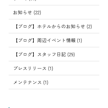
ら
、
い
審
せ
を
を
日
お知らせ (22)
て
な
本
サ
表
表
国
【ブログ】ホテルからのお知らせ (2)
イ
内
示
示
ト
の
【ブログ】周辺イベント情報 (1)
に
す
す
イ
誘
ン
【ブログ】スタッフ日記 (29)
導
る
る
ボ
す
イ
プレスリリース (1)
る
ス
メ
制
メンテナンス (1)
ッ
度
セ
（
ー
適
ジ