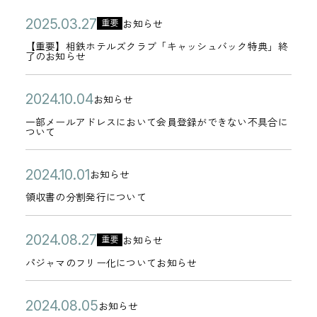
の
ゴ
9
れ
5
e
5
公
【
2
お知らせ
重要
ご
リ
日
カ
て
月
b
年
開
重
0
案
【重要】相鉄ホテルズクラブ「キャッシュバック特典」終
ー
テ
い
0
了のお知らせ
サ
0
日
要
2
内
ゴ
る
1
イ
4
】
5
リ
窓
公
一
日
2
ト
お知らせ
月
相
年
カ
ー
に
開
部
0
リ
2
一部メールアドレスにおいて会員登録ができない不具合に
鉄
0
テ
ついて
つ
日
メ
2
ニ
4
ホ
3
ゴ
き
ー
4
ュ
日
テ
月
リ
公
領
2
お知らせ
ま
ル
年
ー
カ
ル
2
ー
開
収
0
し
領収書の分割発行について
ア
1
ア
テ
ズ
7
日
書
2
て
ド
0
ル
ゴ
ク
日
の
4
公
パ
2
レ
お知らせ
月
重要
の
リ
ラ
カ
分
年
開
ジ
0
ス
0
お
パジャマのフリー化についてお知らせ
ー
ブ
テ
割
1
日
ャ
2
に
4
知
「
ゴ
発
0
マ
4
お
公
【
日
ら
2
お知らせ
キ
リ
カ
月