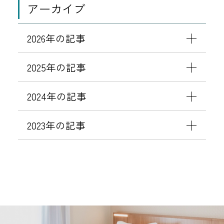
格
アーカイブ
に
請
つ
求
い
2026年の記事
書
て
・
の
2025年の記事
領
お
収
知
2024年の記事
書
ら
）
せ
2023年の記事
に
対
応
し
て
お
り