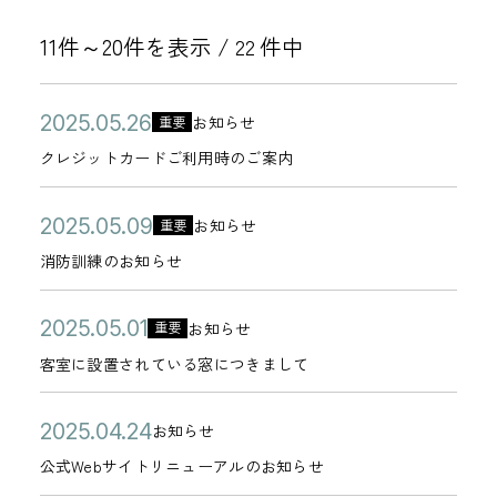
11件～20件を表示 /
件中
22
公
ク
2
お知らせ
重要
カ
開
レ
0
クレジットカードご利用時のご案内
テ
日
ジ
2
ゴ
ッ
5
公
消
2
お知らせ
重要
リ
カ
ト
年
開
防
0
消防訓練のお知らせ
ー
テ
カ
0
日
訓
2
ゴ
ー
5
練
5
公
客
2
お知らせ
重要
リ
カ
ド
月
の
年
開
室
0
客室に設置されている窓につきまして
ー
テ
ご
2
お
0
日
に
2
ゴ
利
6
知
5
設
5
公
公
2
お知らせ
リ
用
日
カ
ら
月
置
年
開
式
0
公式Webサイトリニューアルのお知らせ
ー
時
テ
せ
0
さ
0
日
W
2