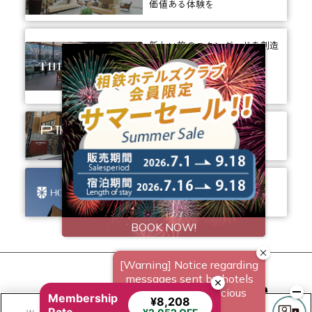
価値ある体験を
新しい旅のスタンダードを創造
する
お客様のための
多様な滞在オプション
ありそうでなかった、
ちょっと新しいカタチ。
ビジネスからレジャーまで、
幅広く選ばれるホテルへ。
相鉄ホテルズ 公式SNS
Membership
¥8,208