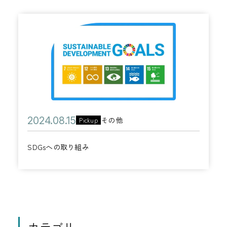
S
D
G
s
へ
の
取
公
2
その他
Pickup
カ
り
開
0
テ
組
SDGsへの取り組み
日
2
ゴ
み
4
リ
年
ー
0
8
月
カテゴリ