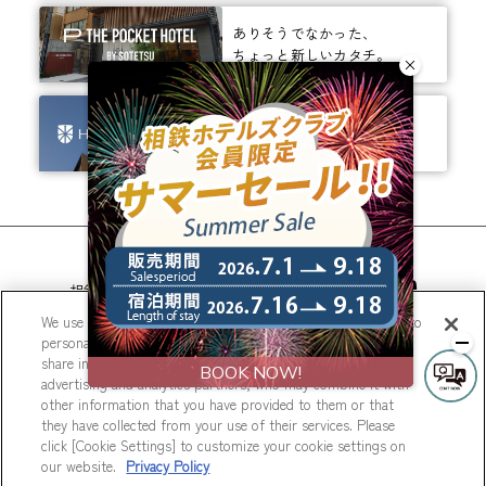
ありそうでなかった、
ちょっと新しいカタチ。
ビジネスからレジャーまで、
幅広く選ばれるホテルへ。
相鉄ホテルズ 公式SNS
We use cookies to improve your experience on our website, to
personalize content and ads, and to analyze our traffic. We
share information about your use of our website with our
advertising and analytics partners, who may combine it with
other information that you have provided to them or that
they have collected from your use of their services. Please
© Sotetsu Hotel Management CO., LTD.
click [Cookie Settings] to customize your cookie settings on
our website.
Privacy Policy