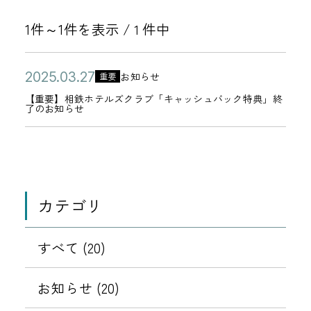
1件～1件を表示 /
件中
1
公
【
2
お知らせ
重要
カ
開
重
0
【重要】相鉄ホテルズクラブ「キャッシュバック特典」終
テ
了のお知らせ
日
要
2
ゴ
】
5
リ
相
年
ー
鉄
0
ホ
3
カテゴリ
テ
月
ル
2
すべて (20)
ズ
7
ク
日
お知らせ (20)
ラ