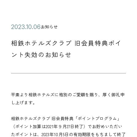
公
2
お知らせ
カ
開
0
テ
相鉄ホテルズクラブ 旧会員特典ポイ
日
2
ゴ
3
ント失効のお知らせ
リ
年
ー
1
0
月
平素より相鉄ホテルズに格別のご愛顧を賜り、厚く御礼申
0
し上げます。
6
日
相鉄ホテルズクラブ 旧会員特典「ポイントプログラム」
（ポイント加算は2021年９月27日終了）でお貯めいただい
たポイントは、2023年10月5日の有効期限をもちまして終了