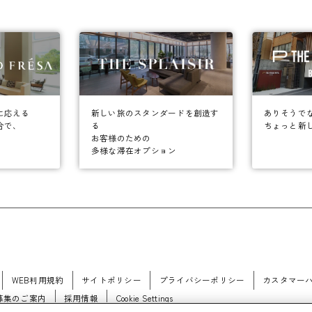
に応える
ありそうで
新しい旅のスタンダードを創造す
合で、
ちょっと新
る
お客様のための
多様な滞在オプション
WEB利用規約
サイトポリシー
プライバシーポリシー
カスタマー
募集のご案内
採用情報
Cookie Settings