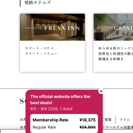
相鉄ホテルズ
あらゆる旅のニーズ
スマート・ステイ、
効率性と快適性の融
スマート・バリュー
価値ある体験を
The official website offers the
best deals!
9/5 - 9/6 2026, 1 Adult
お問い合わせ
会社概要
新規ホテル開発のご提案
コラム
Membership Rate
¥18,375
Regular Rate
¥24,500
会員規約
サイトマップ
相鉄ホテルズ パートナーホテル加盟