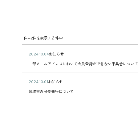
2
1件～2件を表示 /
件中
公
お知らせ
2
カ
開
0
一
テ
一部メールアドレスにおいて会員登録ができない不具合について
日
2
部
ゴ
4
メ
リ
年
ー
ー
公
お知らせ
1
2
ル
カ
開
0
0
ア
領
テ
領収書の分割発行について
日
月
2
ド
収
ゴ
0
4
レ
書
リ
4
年
ス
の
ー
日
1
に
分
0
お
割
月
い
発
0
て
行
1
会
に
日