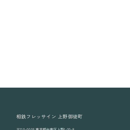
員
つ
登
い
録
て
が
で
き
な
い
不
具
合
に
つ
い
て
相鉄フレッサイン 上野御徒町
〒110-0005 東京都台東区上野1-20-8