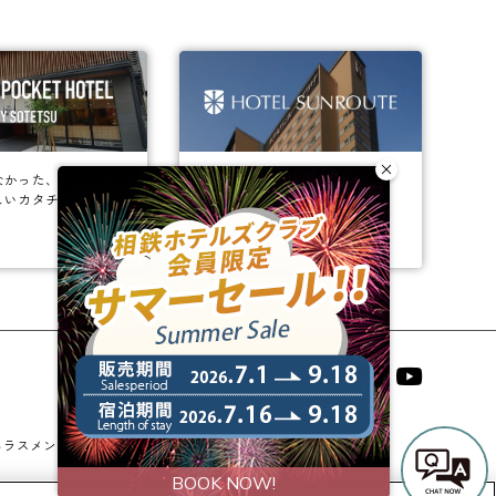
なかった、
ビジネスからレジャーまで、
しいカタチ。
幅広く選ばれるホテルへ。
相鉄ホテルズ 公式SNS
ハラスメントに対する基本方針
法人契約
宿泊約款