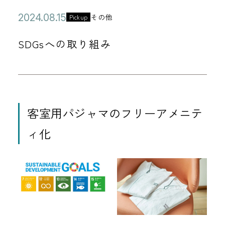
公
2
その他
Pickup
カ
開
0
テ
SDGsへの取り組み
日
2
ゴ
4
リ
年
ー
0
8
客室用パジャマのフリーアメニテ
月
ィ化
1
5
日