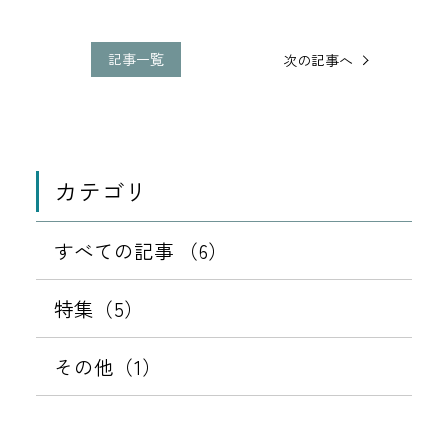
他
の
記事一覧
次の記事へ
記
事
に
移
動
カテゴリ
すべての記事 （6）
特集（5）
その他（1）