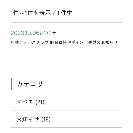
1件～1件を表示 /
件中
1
公
相
2
お知らせ
カ
開
鉄
0
相鉄ホテルズクラブ 旧会員特典ポイント失効のお知らせ
テ
日
ホ
2
ゴ
テ
3
リ
ル
年
ー
ズ
1
カテゴリ
ク
0
ラ
月
ブ
すべて (21)
0
旧
6
会
お知らせ (18)
日
員