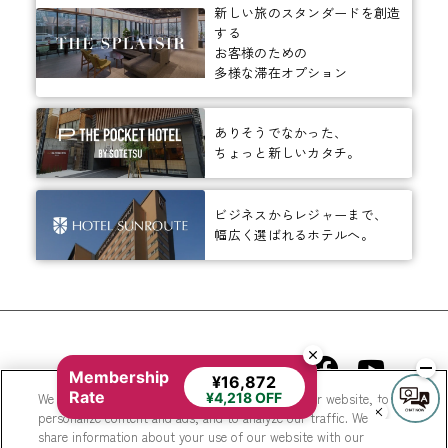
新しい旅のスタンダードを創造
する
お客様のための
多様な滞在オプション
ありそうでなかった、
ちょっと新しいカタチ。
ビジネスからレジャーまで、
幅広く選ばれるホテルへ。
相鉄ホテルズ 公式SNS
Membership
¥16,872
Rate
We use cookies to improve your experience on our website, to
¥4,218 OFF
personalize content and ads, and to analyze our traffic. We
share information about your use of our website with our