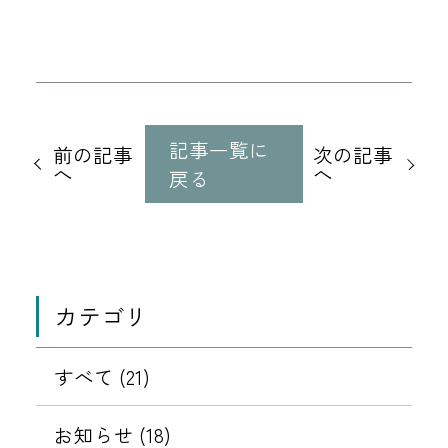
他
の
記事一覧に
前の記事
次の記事
記
へ
へ
戻る
事
に
移
動
カテゴリ
すべて (21)
お知らせ (18)