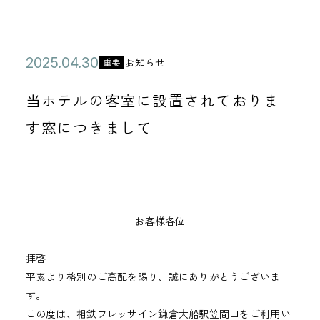
公
2
お知らせ
重要
カ
開
0
テ
当ホテルの客室に設置されておりま
日
2
ゴ
5
す窓につきまして
リ
年
ー
0
4
月
お客様各位
3
0
拝啓
日
平素より格別のご高配を賜り、誠にありがとうございま
す。
この度は、相鉄フレッサイン鎌倉大船駅笠間口をご利用い