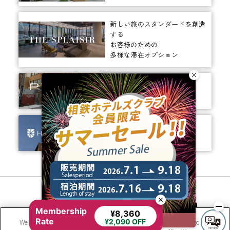
新しい旅のスタンダードを創造
する
お客様のための
多様な滞在オプション
ありそうでなかった、
ちょっと新しいカタチ。
ビジネスからレジャーまで、
幅広く選ばれるホテルへ。
相鉄ホテルズ 公式SNS
Membership
¥8,360
Rate
We use cookies to improve your experience on our website, to
¥2,090 OFF