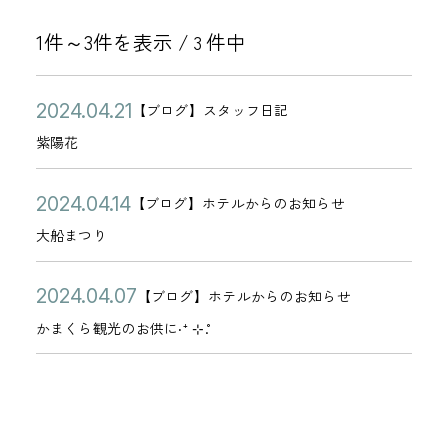
1件～3件を表示 /
件中
3
公
紫
2
【ブログ】スタッフ日記
カ
開
陽
0
紫陽花
テ
日
花
2
ゴ
4
公
大
2
【ブログ】ホテルからのお知らせ
リ
カ
年
開
船
0
大船まつり
ー
テ
0
日
ま
2
ゴ
4
つ
4
公
か
2
【ブログ】ホテルからのお知らせ
リ
カ
月
り
年
開
ま
0
かまくら観光のお供に‧⁺ ⊹˚.
ー
テ
2
0
日
く
2
ゴ
1
4
ら
4
リ
日
月
観
年
ー
1
光
0