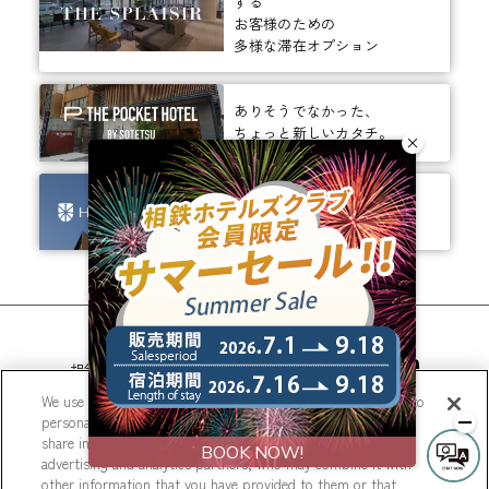
する
お客様のための
多様な滞在オプション
ありそうでなかった、
ちょっと新しいカタチ。
ビジネスからレジャーまで、
幅広く選ばれるホテルへ。
相鉄ホテルズ 公式SNS
We use cookies to improve your experience on our website, to
personalize content and ads, and to analyze our traffic. We
share information about your use of our website with our
advertising and analytics partners, who may combine it with
other information that you have provided to them or that