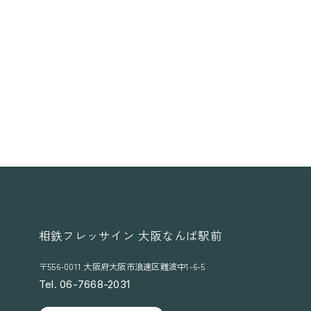
B
A
L
(
コ
ト
バ
ル
)
」
を
導
入
開
始
相鉄フレッサイン 大阪なんば駅前
〒556-0011 大阪府大阪市浪速区難波中1-6-5
Tel. 06-7668-2031