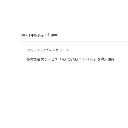
1
1件～1件を表示 /
件中
公
プレスリリース
2
カ
開
0
多
テ
多言語通訳サービス「KOTOBAL(コトバル)」を導入開始
日
2
言
ゴ
5
語
リ
年
通
ー
0
訳
1
サ
月
ー
3
ビ
1
ス
日
「
K
O
T
O