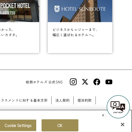
なかった、
ビジネスからレジャーまで、
しいカタチ。
幅広く選ばれるホテルへ。
相鉄ホテルズ 公式SNS
ハラスメントに対する基本方針
法人契約
宿泊約款
Cookie Settings
OK
© Sotetsu Hotel Management CO., LTD.