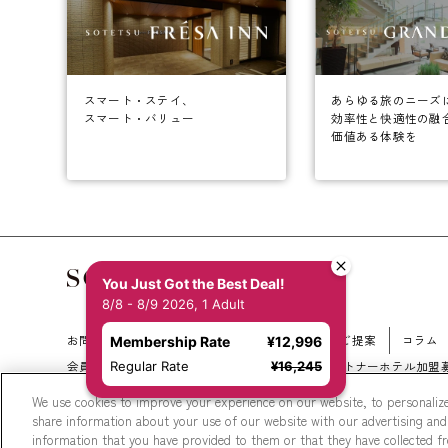
あらゆる旅のニーズ
スマート・ステイ、
効率性と快適性の融
スマート・バリュー
価値ある体験を
You Just Got the Best Deal!
8/8 - 8/9 2026, 1 Adult
お問い合わせ
会社概要
新規ホテル開発のご提案
コラム
Membership Rate
¥12,996
Regular Rate
¥16,245
会員規約
サイトマップ
相鉄ホテルズ パートナーホテル加盟
We use cookies to improve your experience on our website, to personalize
share information about your use of our website with our advertising and
information that you have provided to them or that they have collected fro