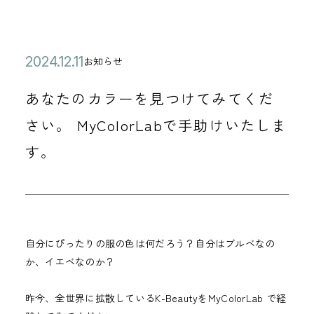
公
2
お知らせ
カ
開
0
テ
あなたのカラーを見つけてみてくだ
日
2
ゴ
4
さい。 MyColorLabで手助けいたしま
リ
年
す。
ー
1
2
月
1
1
自分にぴったりの服の色は何だろう？自分はブルベなの
か、イエベなのか？
日
昨今、全世界に拡散しているK-BeautyをMyColorLab で経