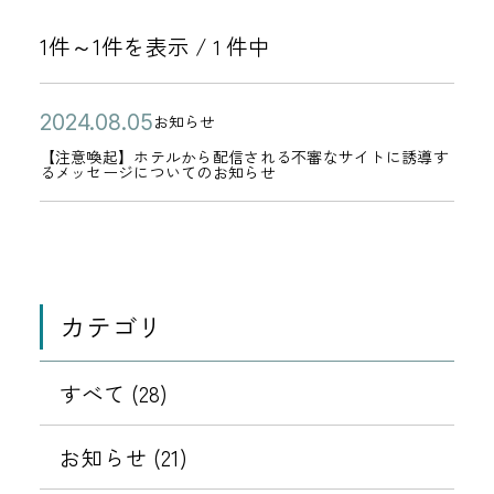
1件～1件を表示 /
件中
1
公
【
2
お知らせ
カ
開
注
0
【注意喚起】ホテルから配信される不審なサイトに誘導す
テ
るメッセージについてのお知らせ
日
意
2
ゴ
喚
4
リ
起
年
ー
】
0
ホ
8
カテゴリ
テ
月
ル
0
すべて (28)
か
5
ら
日
お知らせ (21)
配