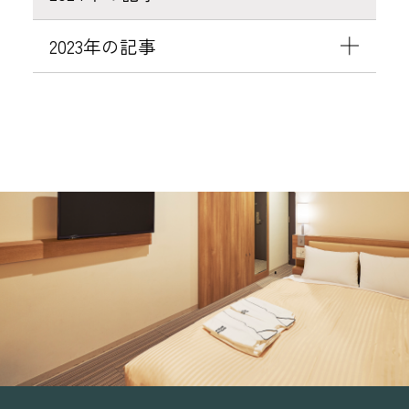
ッ
2023年の記事
セ
ー
ジ
に
つ
い
て
の
お
知
ら
せ