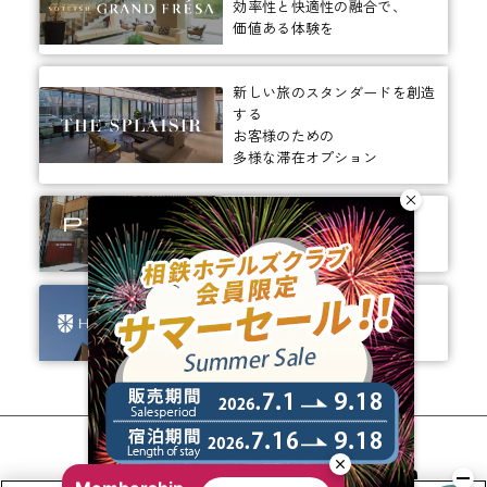
効率性と快適性の融合で、
価値ある体験を
新しい旅のスタンダードを創造
する
お客様のための
多様な滞在オプション
ありそうでなかった、
ちょっと新しいカタチ。
ビジネスからレジャーまで、
幅広く選ばれるホテルへ。
相鉄ホテルズ 公式SNS