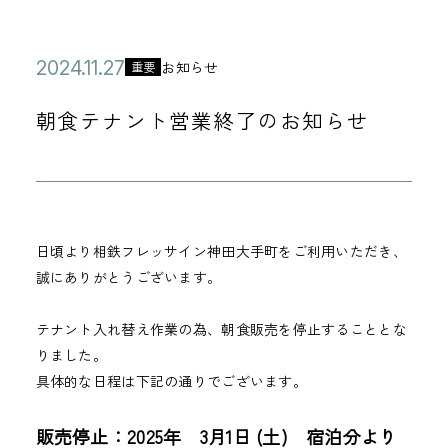
公
2
お知らせ
重要
カ
開
0
テ
朝食テナント営業終了のお知らせ
日
2
ゴ
4
リ
年
ー
1
1
日頃より相鉄フレッサイン神田大手町をご利用いただき、
月
誠にありがとうございます。
2
7
テナント入れ替え作業の為、朝食販売を停止することとな
日
りました。
具体的な日程は下記の通りでございます。
販売停止：
2025年 3月1日 (土) 宿泊分より