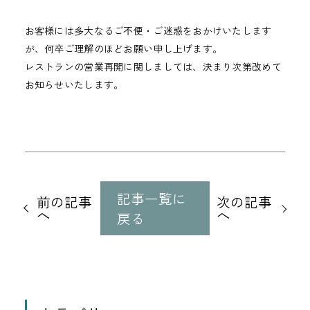
お客様には多大なるご不便・ご迷惑をおかけいたします
が、何卒ご理解のほどお願い申し上げます。
レストランの営業再開に関しましては、決まり次第改めて
お知らせいたします。
他
の
記事一覧に
前の記事
次の記事
記
へ
へ
戻る
事
に
移
動