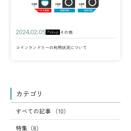
ラ
1
ン
5
ド
日
リ
公
2
その他
Pickup
ー
カ
開
0
の
テ
コインランドリーの利用状況について
日
2
利
ゴ
4
用
リ
年
状
ー
0
況
2
に
月
カテゴリ
つ
0
い
5
すべての記事 （10）
て
日
特集（8）