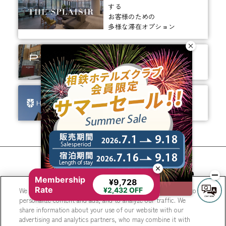
する
お客様のための
多様な滞在オプション
ありそうでなかった、
ちょっと新しいカタチ。
ビジネスからレジャーまで、
幅広く選ばれるホテルへ。
相鉄ホテルズ 公式SNS
Membership
¥9,728
Rate
We use cookies to improve your experience on our website, to
¥2,432 OFF
personalize content and ads, and to analyze our traffic. We
share information about your use of our website with our
advertising and analytics partners, who may combine it with