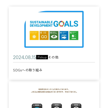
S
D
G
s
へ
の
取
公
2
その他
Pickup
カ
り
開
0
テ
組
SDGsへの取り組み
日
2
ゴ
み
4
リ
年
コ
ー
0
イ
8
ン
月