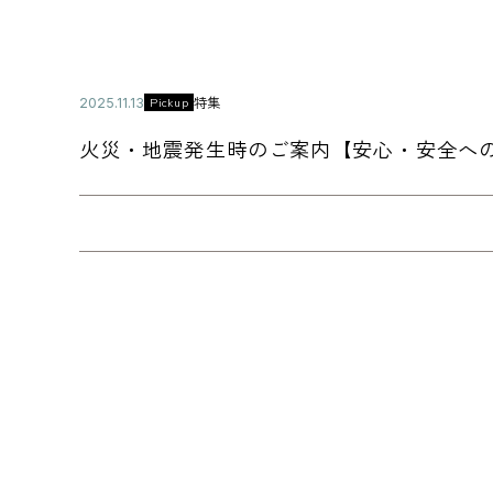
公
特集
Pickup
2
カ
開
0
テ
日
2
火災・地震発生時のご案内【安心・安全へ
ゴ
5
リ
年
ー
1
1
月
他
1
の
3
記
日
事
に
移
動