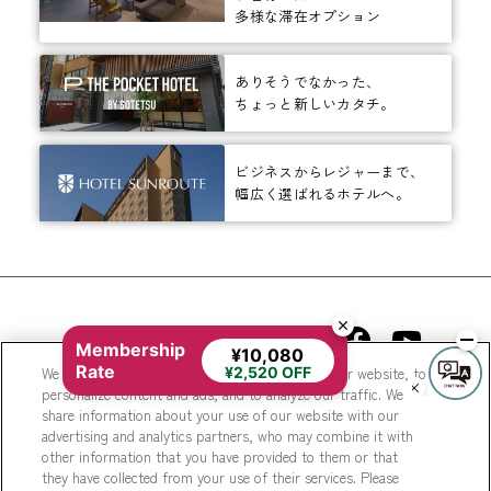
多様な滞在オプション
ありそうでなかった、
ちょっと新しいカタチ。
ビジネスからレジャーまで、
幅広く選ばれるホテルへ。
相鉄ホテルズ 公式SNS
Membership
¥10,080
Rate
We use cookies to improve your experience on our website, to
¥2,520 OFF
personalize content and ads, and to analyze our traffic. We
share information about your use of our website with our
advertising and analytics partners, who may combine it with
other information that you have provided to them or that
they have collected from your use of their services. Please
© Sotetsu Hotel Management CO., LTD.