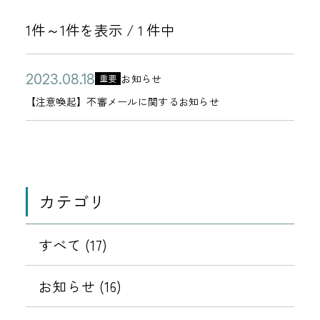
1件～1件を表示 /
件中
1
公
【
2
お知らせ
重要
カ
開
注
0
【注意喚起】不審メールに関するお知らせ
テ
日
意
2
ゴ
喚
3
リ
起
年
ー
】
0
カテゴリ
不
8
審
月
メ
すべて (17)
1
ー
8
ル
お知らせ (16)
日
に