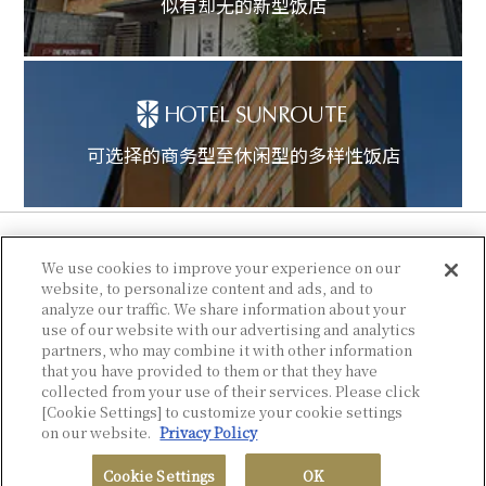
似有却无的新型饭店
可选择的商务型至休闲型的多样性饭店
We use cookies to improve your experience on our
website, to personalize content and ads, and to
analyze our traffic. We share information about your
use of our website with our advertising and analytics
partners, who may combine it with other information
that you have provided to them or that they have
collected from your use of their services. Please click
© Sotetsu Hotel Management CO., LTD.
[Cookie Settings] to customize your cookie settings
on our website.
Privacy Policy
Cookie Settings
OK
搜索空房
酒店一览
会员项目