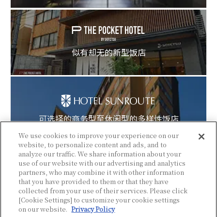
似有却无的新型饭店
可选择的商务型至休闲型的多样性饭店
We use cookies to improve your experience on our
website, to personalize content and ads, and to
analyze our traffic. We share information about your
use of our website with our advertising and analytics
partners, who may combine it with other information
that you have provided to them or that they have
collected from your use of their services. Please click
© Sotetsu Hotel Management CO., LTD.
[Cookie Settings] to customize your cookie settings
on our website.
Privacy Policy