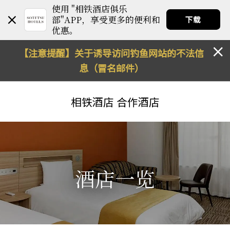
使用 "相铁酒店俱乐
部"APP，享受更多的便利和
下载
优惠。
【注意提醒】关于诱导访问钓鱼网站的不法信
息（冒名邮件）
相铁酒店
合作酒店
酒店一览