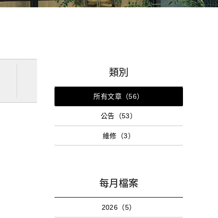
類別
所有文章（56）
公告（53）
維修（3）
每月檔案
2026（5）