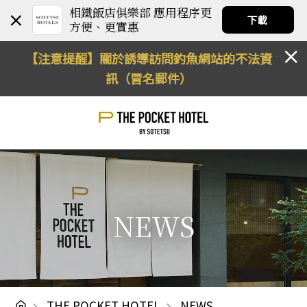
相鐵飯店俱樂部 應用程序更
下載
方便、更實惠
【注意提醒】關於誘導訪問釣魚網站的不法資
訊（冒名郵件）
NEWS
THE POCKET HOTEL
NEWS