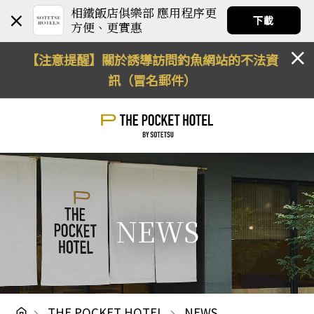
相鐵飯店俱樂部 應用程序更
下載
方便、更實惠
【注意提醒】關於誘導訪問釣魚網站的不法資
訊（冒名郵件）
NEWS
THE POCKET HOTEL
NEWS