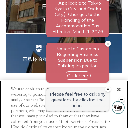
似有卻無的新型飯店
可選擇的商務型至休閒型的多樣性飯店
We use cookies to improve your experience on our
website, to personalize content and ads, and to
analyze our traffic. We share information about your
use of our website with our advertising and analytics
partners, who may combine it with other information
that you have provided to them or that they have
collected from your use of their services. Please click
© Sotetsu Hotel Management CO., LTD.
[Cookie Settings] to customize your cookie settings