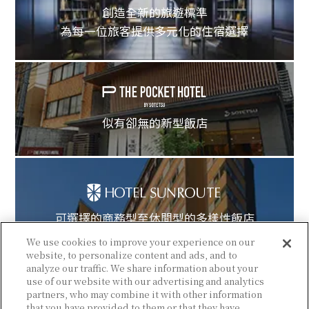
創造全新的旅遊標準
為每一位旅客提供多元化的住宿選擇
似有卻無的新型飯店
可選擇的商務型至休閒型的多樣性飯店
We use cookies to improve your experience on our
website, to personalize content and ads, and to
analyze our traffic. We share information about your
use of our website with our advertising and analytics
partners, who may combine it with other information
that you have provided to them or that they have