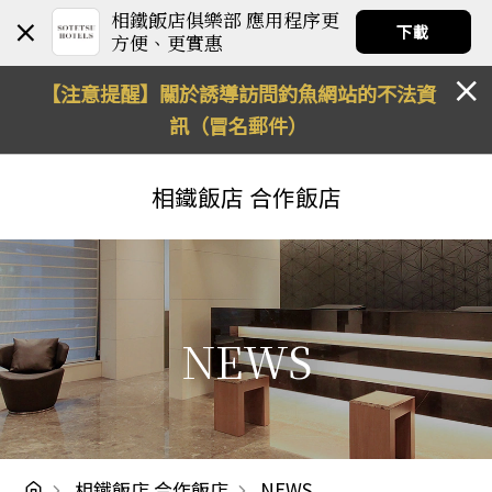
相鐵飯店俱樂部 應用程序更
下載
方便、更實惠
【注意提醒】關於誘導訪問釣魚網站的不法資
訊（冒名郵件）
相鐵飯店
合作飯店
NEWS
相鐵飯店 合作飯店
NEWS