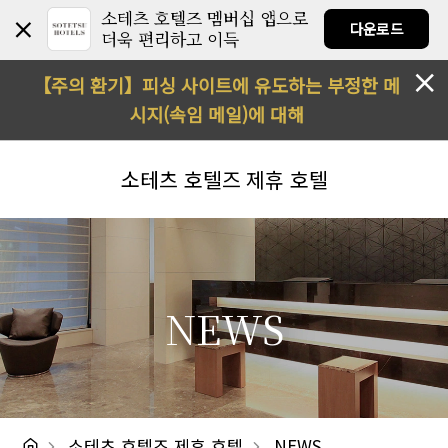
소테츠 호텔즈 멤버십 앱으로
다운로드
더욱 편리하고 이득
【주의 환기】피싱 사이트에 유도하는 부정한 메
시지(속임 메일)에 대해
소테츠 호텔즈
제휴 호텔
NEWS
소테츠 호텔즈 제휴 호텔
NEWS