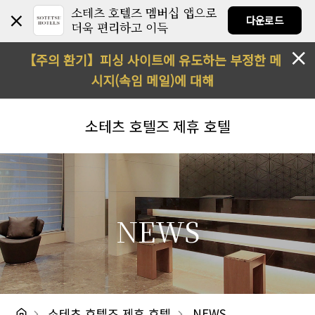
소테츠 호텔즈 멤버십 앱으로
다운로드
더욱 편리하고 이득
【주의 환기】피싱 사이트에 유도하는 부정한 메
시지(속임 메일)에 대해
소테츠 호텔즈
제휴 호텔
NEWS
소테츠 호텔즈 제휴 호텔
NEWS