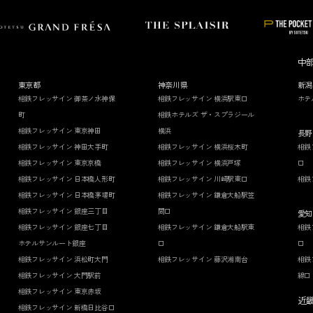
中
東京都
神奈川県
新潟
相鉄フレッサイン 御茶ノ水神保
相鉄フレッサイン 横浜駅東口
ホテ
町
相鉄ホテルズ ザ・スプラジール
相鉄フレッサイン 東京神田
横浜
長野
相鉄フレッサイン 神田大手町
相鉄フレッサイン 横浜桜木町
相鉄
相鉄フレッサイン 東京京橋
相鉄フレッサイン 横浜戸塚
口
相鉄フレッサイン 日本橋人形町
相鉄フレッサイン 川崎駅東口
相鉄
相鉄フレッサイン 日本橋茅場町
相鉄フレッサイン 鎌倉大船駅笠
相鉄フレッサイン 銀座三丁目
間口
愛知
相鉄フレッサイン 銀座七丁目
相鉄フレッサイン 鎌倉大船駅東
相鉄
ホテルサンルート銀座
口
口
相鉄フレッサイン 浜松町大門
相鉄フレッサイン 藤沢湘南台
相鉄
相鉄フレッサイン 大門駅前
線口
相鉄フレッサイン 東京赤坂
近
相鉄フレッサイン 新橋日比谷口