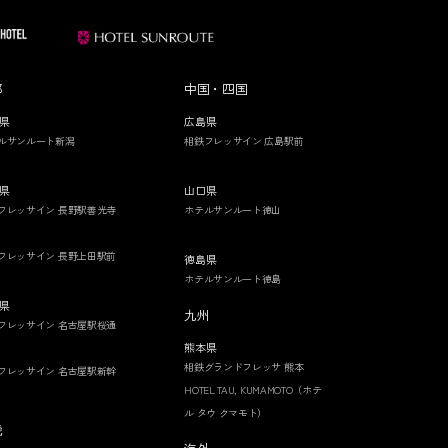
部
中国・四国
県
広島県
ルサンルート新潟
相鉄フレッサイン 広島駅前
県
山口県
フレッサイン 長野駅善光寺
ホテルサンルート徳山
フレッサイン 長野上田駅前
徳島県
ホテルサンルート徳島
県
九州
フレッサイン 名古屋駅桜通
熊本県
相鉄グランドフレッサ 熊本
フレッサイン 名古屋駅新幹
HOTEL TAU, KUMAMOTO（ホテ
ル タウ クマモト）
畿