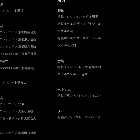
海外
県
韓国
ルサンルート彦根
相鉄フレッサイン ソウル明洞
相鉄ホテルズ ザ・スプラジール
府
ソウル明洞
フレッサイン 京都四条烏丸
相鉄ホテルズ ザ・スプラジール
フレッサイン 京都清水五条
ソウル東大門
フレッサイン 京都駅八条口
 POCKET HOTEL 京都四条烏
台湾
休業中）
相鉄グランドフレッサ 台北西門
 POCKET HOTEL 京都烏丸五
ホテルサンルート台北
ルサンルート福知山
ベトナム
相鉄グランドフレッサ サイゴン
府
フレッサイン 北浜
タイ
フレッサイン 大阪心斎橋
相鉄グランドフレッサ バンコク
グランドフレッサ 大阪なん
フレッサイン 淀屋橋（休業