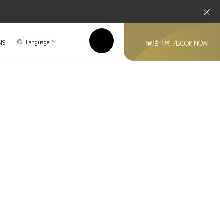
Language
NS
宿泊予約 /
BOOK NOW