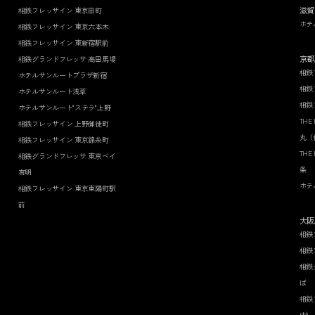
滋賀
相鉄フレッサイン 東京田町
ホテ
相鉄フレッサイン 東京六本木
相鉄フレッサイン 東新宿駅前
京都
相鉄グランドフレッサ 高田馬場
相鉄
ホテルサンルートプラザ新宿
相鉄
ホテルサンルート浅草
相鉄
ホテルサンルート"ステラ"上野
THE
相鉄フレッサイン 上野御徒町
丸（
相鉄フレッサイン 東京錦糸町
THE
相鉄グランドフレッサ 東京ベイ
条
有明
ホテ
相鉄フレッサイン 東京東陽町駅
前
大阪
相鉄
相鉄
相鉄
ば
相鉄
中）