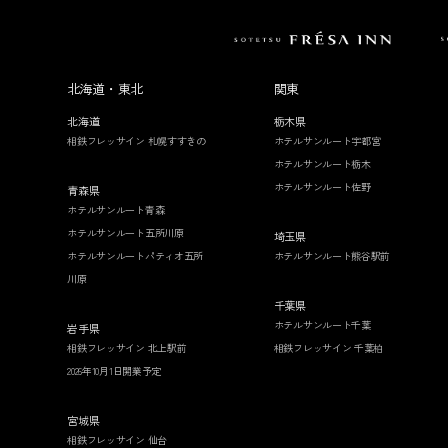
北海道・東北
関東
北海道
栃木県
相鉄フレッサイン 札幌すすきの
ホテルサンルート宇都宮
ホテルサンルート栃木
ホテルサンルート佐野
青森県
ホテルサンルート青森
ホテルサンルート五所川原
埼玉県
ホテルサンルートパティオ五所
ホテルサンルート熊谷駅前
川原
千葉県
ホテルサンルート千葉
岩手県
相鉄フレッサイン 北上駅前
相鉄フレッサイン 千葉柏
2026年10月1日開業予定
宮城県
相鉄フレッサイン 仙台