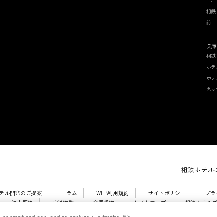
相鉄
前
兵庫
相鉄
ホテ
ホテ
ネッ
相鉄ホテルズ
テル開発のご提案
コラム
WEB利用規約
サイトポリシー
プラ
法人契約
宿泊約款
会員規約
サイトマップ
相鉄ホテルズ
 content and ads, and to analyze our traffic. We