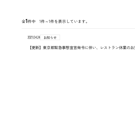
1
全
件中 1件～
1
件を表示しています。
2021.04.24
お知らせ
【更新】東京都緊急事態宣言発令に伴い、レストラン休業のお