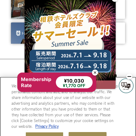
ありそうでなかった、
ちょっと新しいカタチ。
ビジネスからレジャーまで、
幅広く選ばれるホテルへ。
相鉄ホテルズ 公式SNS
Membership
¥10,030
Rate
We use cookies to improve your experience on our website, to
¥1,770 OFF
personalize content and ads, and to analyze our traffic. We
share information about your use of our website with our
advertising and analytics partners, who may combine it with
other information that you have provided to them or that
they have collected from your use of their services. Please
© Sotetsu Hotel Management CO., LTD.
click [Cookie Settings] to customize your cookie settings on
our website.
Privacy Policy