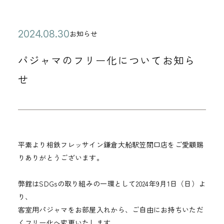
公
2
お知らせ
カ
開
0
テ
パジャマのフリー化についてお知ら
日
2
ゴ
4
せ
リ
年
ー
0
8
月
平素より相鉄フレッサイン鎌倉大船駅笠間口店をご愛顧賜
3
りありがとうございます。
0
日
弊館はSDGsの取り組みの一環として2024年9月1日（日）よ
り、
客室用パジャマをお部屋入れから、ご自由にお持ちいただ
くフリー化へ変更いたします。