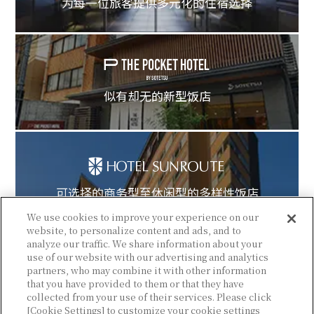
为每一位旅客提供多元化的住宿选择
似有却无的新型饭店
可选择的商务型至休闲型的多样性饭店
We use cookies to improve your experience on our
website, to personalize content and ads, and to
analyze our traffic. We share information about your
use of our website with our advertising and analytics
partners, who may combine it with other information
that you have provided to them or that they have
collected from your use of their services. Please click
© Sotetsu Hotel Management CO., LTD.
[Cookie Settings] to customize your cookie settings