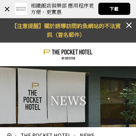
相鐵飯店俱樂部 應用程序更
下載
方便、更實惠
【注意提醒】關於誘導訪問釣魚網站的不法資
訊（冒名郵件）
NEWS
THE POCKET HOTEL
NEWS