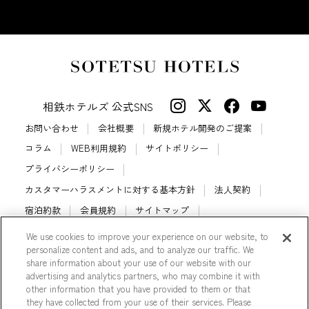
相鉄ホテルズ 公式SNS
お問い合わせ
会社概要
新規ホテル開発のご提案
コラム
WEB利用規約
サイトポリシー
プライバシーポリシー
カスタマーハラスメントに対する基本方針
法人契約
宿泊約款
会員規約
サイトマップ
相鉄ホテルズ パートナーホテル加盟募集のご案内
採用情報
We use cookies to improve your experience on our website, to
personalize content and ads, and to analyze our traffic. We
Cookie Settings
share information about your use of our website with our
advertising and analytics partners, who may combine it with
other information that you have provided to them or that
they have collected from your use of their services. Please