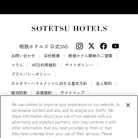
相鉄ホテルズ 公式SNS
お問い合わせ
会社概要
新規ホテル開発のご提案
コラム
WEB利用規約
サイトポリシー
プライバシーポリシー
カスタマーハラスメントに対する基本方針
法人契約
宿泊約款
会員規約
サイトマップ
相鉄ホテルズ パートナーホテル加盟募集のご案内
採用情報
We use cookies to improve your experience on our website, to
personalize content and ads, and to analyze our traffic. We
Cookie Settings
share information about your use of our website with our
advertising and analytics partners, who may combine it with
other information that you have provided to them or that
they have collected from your use of their services. Please