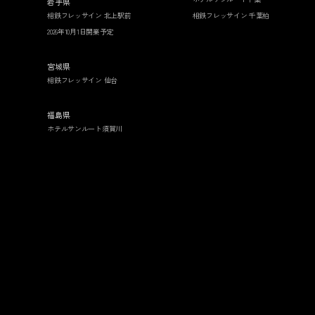
岩手県
相鉄フレッサイン 北上駅前
相鉄フレッサイン 千葉柏
2026年10月1日開業予定
宮城県
相鉄フレッサイン 仙台
福島県
ホテルサンルート須賀川