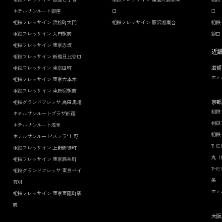
ホテルサンルート銀座
口
口
相鉄フレッサイン 浜松町大門
相鉄フレッサイン 藤沢湘南台
相鉄
相鉄フレッサイン 大門駅前
線口
相鉄フレッサイン 東京赤坂
近
相鉄フレッサイン 新橋日比谷口
滋賀
相鉄フレッサイン 東京田町
ホテ
相鉄フレッサイン 東京六本木
相鉄フレッサイン 東新宿駅前
京都
相鉄グランドフレッサ 高田馬場
相鉄
ホテルサンルートプラザ新宿
相鉄
ホテルサンルート浅草
相鉄
ホテルサンルート"ステラ"上野
THE
相鉄フレッサイン 上野御徒町
丸（
相鉄フレッサイン 東京錦糸町
THE
相鉄グランドフレッサ 東京ベイ
条
有明
ホテ
相鉄フレッサイン 東京東陽町駅
前
大阪