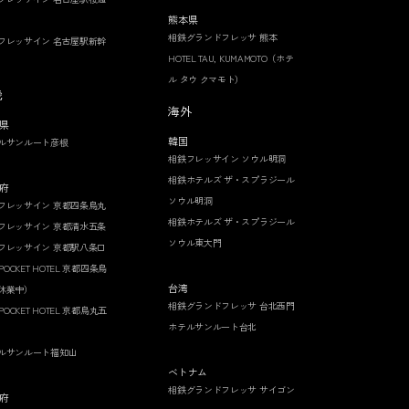
熊本県
相鉄グランドフレッサ 熊本
フレッサイン 名古屋駅新幹
HOTEL TAU, KUMAMOTO（ホテ
ル タウ クマモト）
畿
海外
県
韓国
ルサンルート彦根
相鉄フレッサイン ソウル明洞
相鉄ホテルズ ザ・スプラジール
府
ソウル明洞
フレッサイン 京都四条烏丸
相鉄ホテルズ ザ・スプラジール
フレッサイン 京都清水五条
ソウル東大門
フレッサイン 京都駅八条口
 POCKET HOTEL 京都四条烏
台湾
休業中）
相鉄グランドフレッサ 台北西門
 POCKET HOTEL 京都烏丸五
ホテルサンルート台北
ルサンルート福知山
ベトナム
相鉄グランドフレッサ サイゴン
府