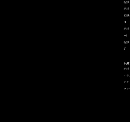
相鉄
相鉄
相鉄
ば
相鉄
中）
相鉄
前
兵庫
相鉄
ホテ
ホテ
ネッ