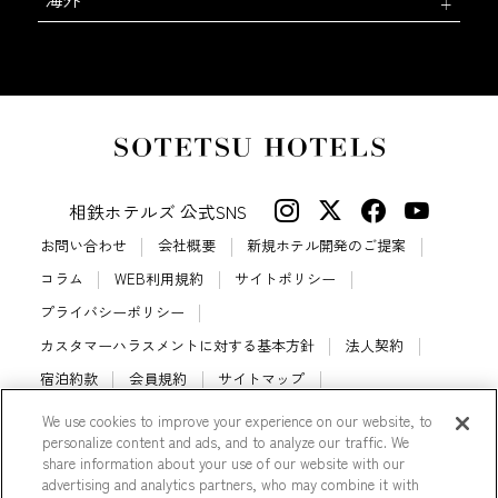
相鉄ホテルズ 公式SNS
お問い合わせ
会社概要
新規ホテル開発のご提案
コラム
WEB利用規約
サイトポリシー
プライバシーポリシー
カスタマーハラスメントに対する基本方針
法人契約
宿泊約款
会員規約
サイトマップ
相鉄ホテルズ パートナーホテル加盟募集のご案内
採用情報
We use cookies to improve your experience on our website, to
personalize content and ads, and to analyze our traffic. We
Cookie Settings
share information about your use of our website with our
advertising and analytics partners, who may combine it with