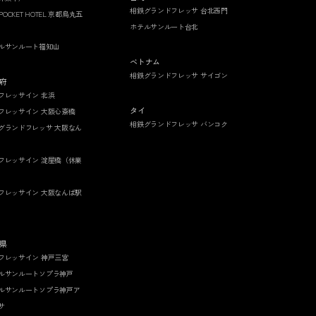
相鉄グランドフレッサ 台北西門
 POCKET HOTEL 京都烏丸五
ホテルサンルート台北
ルサンルート福知山
ベトナム
相鉄グランドフレッサ サイゴン
府
フレッサイン 北浜
タイ
フレッサイン 大阪心斎橋
相鉄グランドフレッサ バンコク
グランドフレッサ 大阪なん
フレッサイン 淀屋橋（休業
フレッサイン 大阪なんば駅
県
フレッサイン 神戸三宮
ルサンルートソプラ神戸
ルサンルートソプラ神戸ア
サ