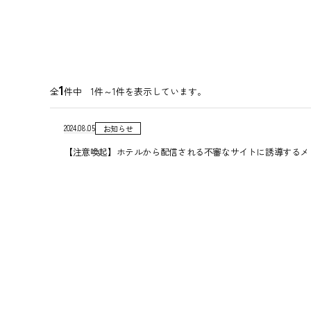
1
全
件中 1件～1件を表示しています。
2024.08.05
お知らせ
【注意喚起】ホテルから配信される不審なサイトに誘導するメ