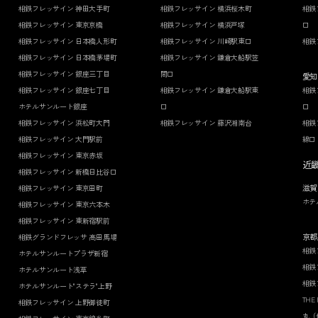
相鉄フレッサイン 神田大手町
相鉄フレッサイン 横浜桜木町
相鉄
相鉄フレッサイン 東京京橋
相鉄フレッサイン 横浜戸塚
口
相鉄フレッサイン 日本橋人形町
相鉄フレッサイン 川崎駅東口
相鉄
相鉄フレッサイン 日本橋茅場町
相鉄フレッサイン 鎌倉大船駅笠
相鉄フレッサイン 銀座三丁目
間口
愛知
相鉄フレッサイン 銀座七丁目
相鉄フレッサイン 鎌倉大船駅東
相鉄
ホテルサンルート銀座
口
口
相鉄フレッサイン 浜松町大門
相鉄フレッサイン 藤沢湘南台
相鉄
相鉄フレッサイン 大門駅前
線口
相鉄フレッサイン 東京赤坂
近
相鉄フレッサイン 新橋日比谷口
滋賀
相鉄フレッサイン 東京田町
ホテ
相鉄フレッサイン 東京六本木
相鉄フレッサイン 東新宿駅前
京都
相鉄グランドフレッサ 高田馬場
相鉄
ホテルサンルートプラザ新宿
相鉄
ホテルサンルート浅草
相鉄
ホテルサンルート"ステラ"上野
THE
相鉄フレッサイン 上野御徒町
丸（