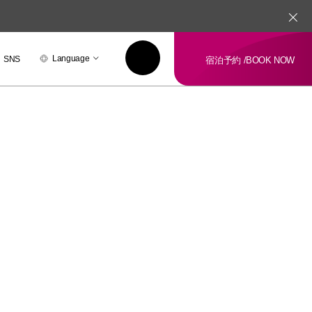
Language
SNS
宿泊予約 /
BOOK NOW