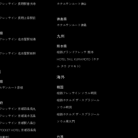
フレッサイン 長野駅善光寺
ホテルサンルート徳山
フレッサイン 長野上田駅前
徳島県
ホテルサンルート徳島
県
九州
フレッサイン 名古屋駅桜通
熊本県
相鉄グランドフレッサ 熊本
フレッサイン 名古屋駅新幹
HOTEL TAU, KUMAMOTO（ホテ
ル タウ クマモト）
畿
海外
県
韓国
ルサンルート彦根
相鉄フレッサイン ソウル明洞
相鉄ホテルズ ザ・スプラジール
府
ソウル明洞
フレッサイン 京都四条烏丸
相鉄ホテルズ ザ・スプラジール
フレッサイン 京都清水五条
ソウル東大門
フレッサイン 京都駅八条口
 POCKET HOTEL 京都四条烏
台湾
休業中）