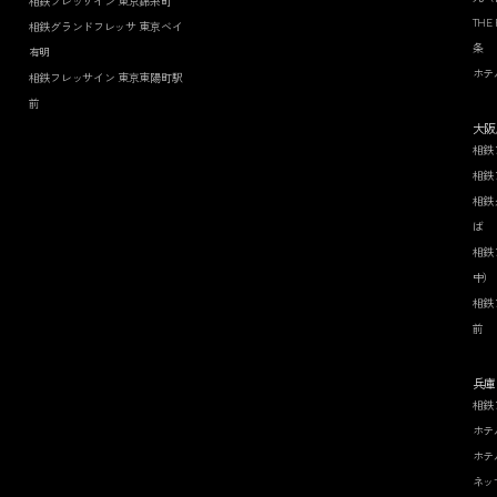
相鉄フレッサイン 東京錦糸町
THE
相鉄グランドフレッサ 東京ベイ
条
有明
ホテ
相鉄フレッサイン 東京東陽町駅
前
大阪
相鉄
相鉄
相鉄
ば
相鉄
中）
相鉄
前
兵庫
相鉄
ホテ
ホテ
ネッ