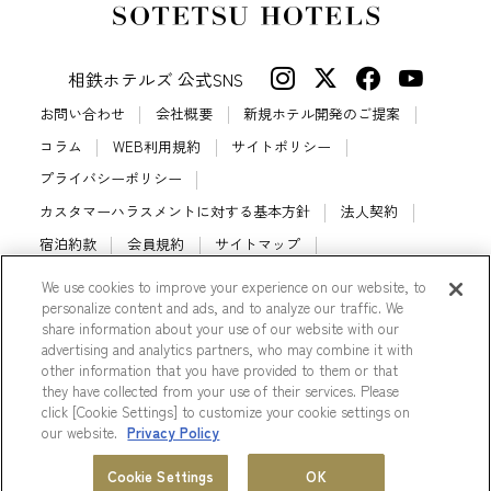
相鉄ホテルズ 公式SNS
お問い合わせ
会社概要
新規ホテル開発のご提案
コラム
WEB利用規約
サイトポリシー
プライバシーポリシー
カスタマーハラスメントに対する基本方針
法人契約
宿泊約款
会員規約
サイトマップ
相鉄ホテルズ パートナーホテル加盟募集のご案内
採用情報
We use cookies to improve your experience on our website, to
personalize content and ads, and to analyze our traffic. We
Cookie Settings
share information about your use of our website with our
advertising and analytics partners, who may combine it with
other information that you have provided to them or that
they have collected from your use of their services. Please
click [Cookie Settings] to customize your cookie settings on
© Sotetsu Hotel Management CO., LTD.
our website.
Privacy Policy
ホテル一覧
会員プログラム
Cookie Settings
OK
MENU