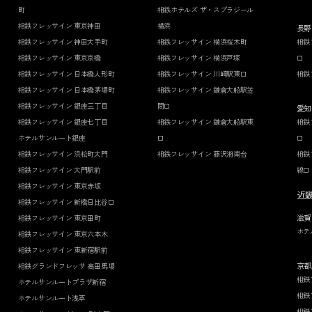
町
相鉄ホテルズ ザ・スプラジール
相鉄フレッサイン 東京神田
横浜
長野
相鉄フレッサイン 神田大手町
相鉄フレッサイン 横浜桜木町
相鉄
相鉄フレッサイン 東京京橋
相鉄フレッサイン 横浜戸塚
口
相鉄フレッサイン 日本橋人形町
相鉄フレッサイン 川崎駅東口
相鉄
相鉄フレッサイン 日本橋茅場町
相鉄フレッサイン 鎌倉大船駅笠
相鉄フレッサイン 銀座三丁目
間口
愛知
相鉄フレッサイン 銀座七丁目
相鉄フレッサイン 鎌倉大船駅東
相鉄
ホテルサンルート銀座
口
口
相鉄フレッサイン 浜松町大門
相鉄フレッサイン 藤沢湘南台
相鉄
相鉄フレッサイン 大門駅前
線口
相鉄フレッサイン 東京赤坂
近
相鉄フレッサイン 新橋日比谷口
滋賀
相鉄フレッサイン 東京田町
ホテ
相鉄フレッサイン 東京六本木
相鉄フレッサイン 東新宿駅前
京都
相鉄グランドフレッサ 高田馬場
相鉄
ホテルサンルートプラザ新宿
相鉄
ホテルサンルート浅草
相鉄