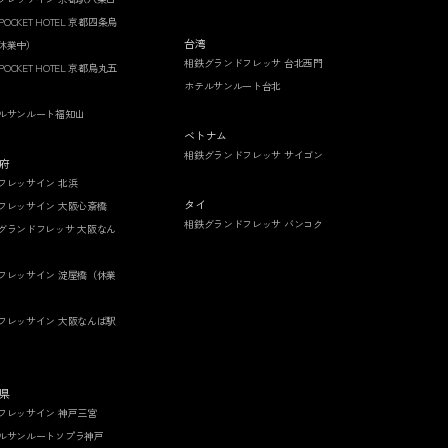
 POCKET HOTEL 京都四条烏
台湾
休業中）
相鉄グランドフレッサ 台北西門
 POCKET HOTEL 京都烏丸五
ホテルサンルート台北
ルサンルート福知山
ベトナム
相鉄グランドフレッサ サイゴン
府
フレッサイン 北浜
タイ
フレッサイン 大阪心斎橋
相鉄グランドフレッサ バンコク
グランドフレッサ 大阪なん
フレッサイン 淀屋橋（休業
フレッサイン 大阪なんば駅
県
フレッサイン 神戸三宮
ルサンルートソプラ神戸