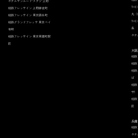
ホテルサンルート"ステラ"上野
THE
相鉄フレッサイン 上野御徒町
丸（
相鉄フレッサイン 東京錦糸町
THE
相鉄グランドフレッサ 東京ベイ
条
有明
ホテ
相鉄フレッサイン 東京東陽町駅
前
大阪
相鉄
相鉄
相鉄
ば
相鉄
中）
相鉄
前
兵庫
相鉄
ホテ