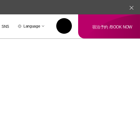
Language
SNS
宿泊予約 /
BOOK NOW