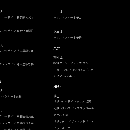
県
山口県
フレッサイン 長野駅善光寺
ホテルサンルート徳山
フレッサイン 長野上田駅前
徳島県
ホテルサンルート徳島
県
九州
フレッサイン 名古屋駅桜通
熊本県
相鉄グランドフレッサ 熊本
フレッサイン 名古屋駅新幹
HOTEL TAU, KUMAMOTO（ホテ
ル タウ クマモト）
畿
海外
県
韓国
ルサンルート彦根
相鉄フレッサイン ソウル明洞
相鉄ホテルズ ザ・スプラジール
府
ソウル明洞
フレッサイン 京都四条烏丸
相鉄ホテルズ ザ・スプラジール
フレッサイン 京都清水五条
ソウル東大門
フレッサイン 京都駅八条口