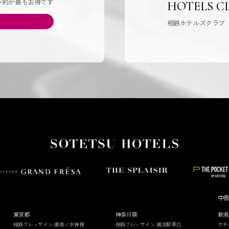
予約が最もお得です
HOTELS C
相鉄ホテルズクラブ
中
東京都
神奈川県
新潟
相鉄フレッサイン 御茶ノ水神保
相鉄フレッサイン 横浜駅東口
ホテ