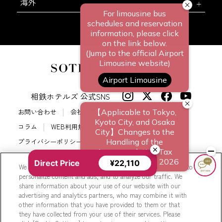
海外
相鉄ホテルズ 公式SNS
お問い合わせ
会社概要
新規ホテル開発のご提案
コラム
WEB利用規約
サイトポリシー
プライバシーポリシー
カスタマーハラスメントに対する基本方針
サイトマップ
Direct Price
¥22,110
We use cookies to improve your experience on our website, to
相鉄ホテルズ パートナーホテル加盟募集のご案内
採用情報
personalize content and ads, and to analyze our traffic. We
share information about your use of our website with our
Cookie Settings
advertising and analytics partners, who may combine it with
other information that you have provided to them or that
they have collected from your use of their services. Please