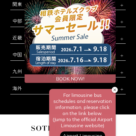
関東
中部
近畿
中国・四国
九州
海外