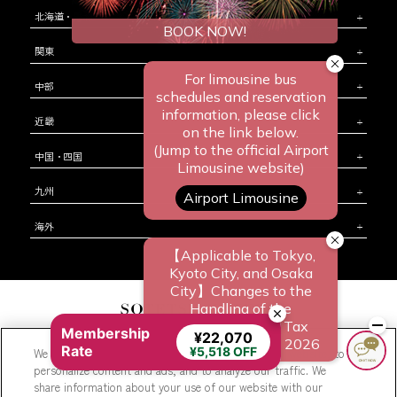
北海道・東北
関東
中部
近畿
中国・四国
九州
海外
Membership
¥22,070
相鉄ホテルズ 公式SNS
Rate
¥5,518 OFF
We use cookies to improve your experience on our website, to
お問い合わせ
会社概要
新規ホテル開発のご提案
コラム
WEB利用規約
personalize content and ads, and to analyze our traffic. We
share information about your use of our website with our
サイトポリシー
プライバシーポリシー
カスタマーハラスメントに対する基本方針