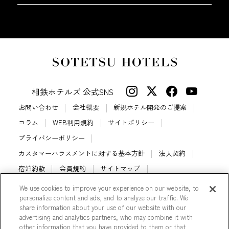
相鉄ホテルズ 公式SNS
お問い合わせ
会社概要
新規ホテル開発のご提案
コラム
WEB利用規約
サイトポリシー
プライバシーポリシー
カスタマーハラスメントに対する基本方針
法人契約
宿泊約款
会員規約
サイトマップ
相鉄ホテルズ パートナーホテル加盟募集のご案内
採用情報
We use cookies to improve your experience on our website, to
personalize content and ads, and to analyze our traffic. We
Cookie Settings
share information about your use of our website with our
advertising and analytics partners, who may combine it with
other information that you have provided to them or that