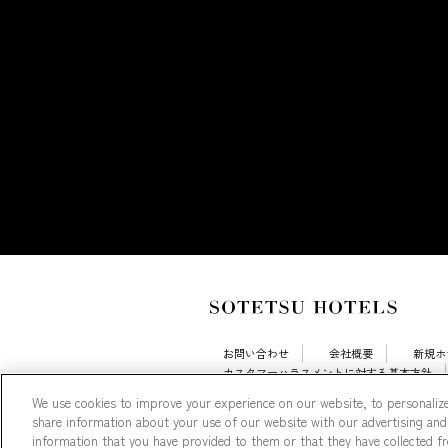
お問い合わせ
会社概要
新規ホ
カスタマーハラスメントに対する基本方針
採用情報
Cookie Settings
We use cookies to improve your experience on our website, to personalize
share information about your use of our website with our advertising and
information that you have provided to them or that they have collected fro