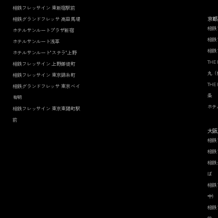
相鉄フレッサイン 東新宿駅前
京都
相鉄グランドフレッサ 高田馬場
相鉄
ホテルサンルートプラザ新宿
相鉄
ホテルサンルート浅草
相鉄
ホテルサンルート"ステラ"上野
THE
相鉄フレッサイン 上野御徒町
丸（
相鉄フレッサイン 東京錦糸町
THE
相鉄グランドフレッサ 東京ベイ
条
有明
ホテ
相鉄フレッサイン 東京東陽町駅
前
大阪
相鉄
相鉄
相鉄
ば
相鉄
中）
相鉄