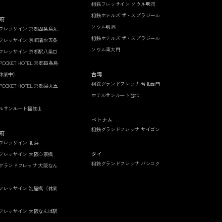
相鉄フレッサイン ソウル明洞
相鉄ホテルズ ザ・スプラジール
府
ソウル明洞
フレッサイン 京都四条烏丸
相鉄ホテルズ ザ・スプラジール
フレッサイン 京都清水五条
ソウル東大門
フレッサイン 京都駅八条口
 POCKET HOTEL 京都四条烏
台湾
休業中）
相鉄グランドフレッサ 台北西門
 POCKET HOTEL 京都烏丸五
ホテルサンルート台北
ルサンルート福知山
ベトナム
相鉄グランドフレッサ サイゴン
府
フレッサイン 北浜
タイ
フレッサイン 大阪心斎橋
相鉄グランドフレッサ バンコク
グランドフレッサ 大阪なん
フレッサイン 淀屋橋（休業
フレッサイン 大阪なんば駅