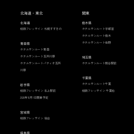
北海道・東北
関東
北海道
栃木県
相鉄フレッサイン 札幌すすきの
ホテルサンルート宇都宮
ホテルサンルート栃木
ホテルサンルート佐野
青森県
ホテルサンルート青森
ホテルサンルート五所川原
埼玉県
ホテルサンルートパティオ五所
ホテルサンルート熊谷駅前
川原
千葉県
ホテルサンルート千葉
岩手県
相鉄フレッサイン 北上駅前
相鉄フレッサイン 千葉柏
2026年10月1日開業予定
宮城県
相鉄フレッサイン 仙台
福島県