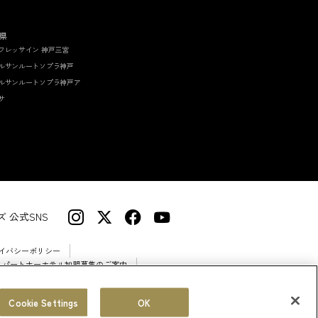
県
フレッサイン 神戸三宮
ルサンルートソプラ神戸
ルサンルートソプラ神戸ア
サ
 公式SNS
イバシーポリシー
 パートナーホテル加盟募集のご案内
Cookie Settings
OK