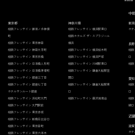
中
東京都
神奈川県
新潟
相鉄フレッサイン 御茶ノ水神保
相鉄フレッサイン 横浜駅東口
ホテ
町
相鉄ホテルズ ザ・スプラジール
相鉄フレッサイン 東京神田
横浜
長野
相鉄フレッサイン 神田大手町
相鉄フレッサイン 横浜桜木町
相鉄
相鉄フレッサイン 東京京橋
相鉄フレッサイン 横浜戸塚
口
相鉄フレッサイン 日本橋人形町
相鉄フレッサイン 川崎駅東口
相鉄
相鉄フレッサイン 日本橋茅場町
相鉄フレッサイン 鎌倉大船駅笠
相鉄フレッサイン 銀座三丁目
間口
愛知
相鉄フレッサイン 銀座七丁目
相鉄フレッサイン 鎌倉大船駅東
相鉄
ホテルサンルート銀座
口
口
相鉄フレッサイン 浜松町大門
相鉄フレッサイン 藤沢湘南台
相鉄
相鉄フレッサイン 大門駅前
線口
相鉄フレッサイン 東京赤坂
近
相鉄フレッサイン 新橋日比谷口
滋賀
相鉄フレッサイン 東京田町
ホテ
相鉄フレッサイン 東京六本木