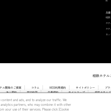
前
兵庫
相鉄
ホテ
ホテ
ネッ
相鉄ホテルズ
テル開発のご提案
コラム
WEB利用規約
サイトポリシー
プラ
法人契約
宿泊約款
会員規約
サイトマップ
相鉄ホテルズ
 content and ads, and to analyze our traffic. We
 analytics partners, who may combine it with other
m your use of their services. Please click [Cookie