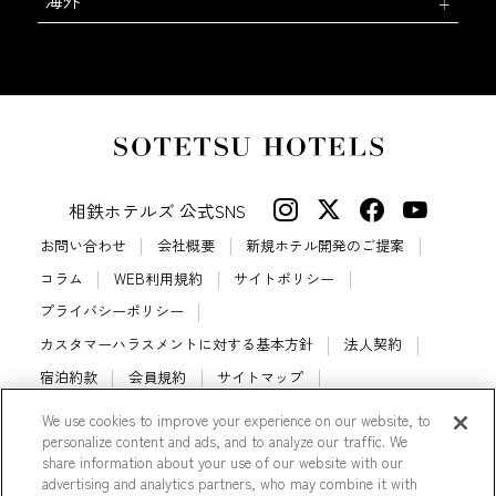
海外
相鉄ホテルズ 公式SNS
お問い合わせ
会社概要
新規ホテル開発のご提案
コラム
WEB利用規約
サイトポリシー
プライバシーポリシー
カスタマーハラスメントに対する基本方針
法人契約
宿泊約款
会員規約
サイトマップ
相鉄ホテルズ パートナーホテル加盟募集のご案内
採用情報
We use cookies to improve your experience on our website, to
personalize content and ads, and to analyze our traffic. We
Cookie Settings
share information about your use of our website with our
advertising and analytics partners, who may combine it with