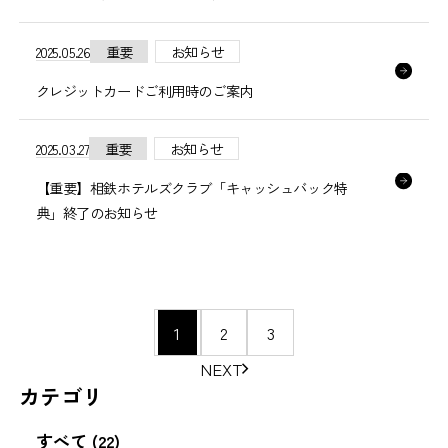
2025.05.26
重要
お知らせ
クレジットカードご利用時のご案内
2025.03.27
重要
お知らせ
【重要】相鉄ホテルズクラブ「キャッシュバック特
典」終了のお知らせ
ペ
1
2
3
ー
NEXT
ジ
カテゴリ
の
移
すべて (22)
動