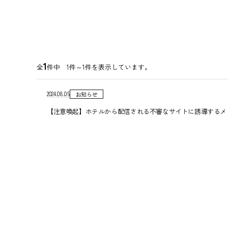
1
全
件中 1件～1件を表示しています。
2024.08.05
お知らせ
【注意喚起】ホテルから配信される不審なサイトに誘導するメ