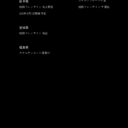
ホテルサンルート千葉
岩手県
相鉄フレッサイン 北上駅前
相鉄フレッサイン 千葉柏
2026年10月1日開業予定
宮城県
相鉄フレッサイン 仙台
福島県
ホテルサンルート須賀川