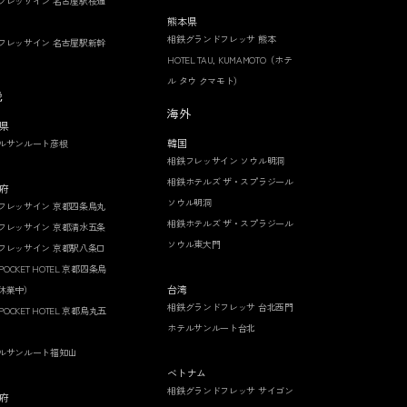
フレッサイン 名古屋駅桜通
熊本県
相鉄グランドフレッサ 熊本
フレッサイン 名古屋駅新幹
HOTEL TAU, KUMAMOTO（ホテ
ル タウ クマモト）
畿
海外
県
韓国
ルサンルート彦根
相鉄フレッサイン ソウル明洞
相鉄ホテルズ ザ・スプラジール
府
ソウル明洞
フレッサイン 京都四条烏丸
相鉄ホテルズ ザ・スプラジール
フレッサイン 京都清水五条
ソウル東大門
フレッサイン 京都駅八条口
 POCKET HOTEL 京都四条烏
台湾
休業中）
相鉄グランドフレッサ 台北西門
 POCKET HOTEL 京都烏丸五
ホテルサンルート台北
ルサンルート福知山
ベトナム
相鉄グランドフレッサ サイゴン
府