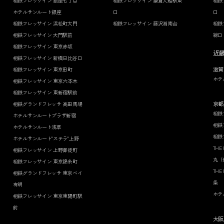
相鉄フレッサイン 銀座七丁目
相鉄フレッサイン 鎌倉大船駅東
相鉄
ホテルサンルート銀座
口
口
相鉄フレッサイン 浜松町大門
相鉄フレッサイン 藤沢湘南台
相鉄
相鉄フレッサイン 大門駅前
線口
相鉄フレッサイン 東京赤坂
近
相鉄フレッサイン 新橋日比谷口
滋賀
相鉄フレッサイン 東京田町
ホテ
相鉄フレッサイン 東京六本木
相鉄フレッサイン 東新宿駅前
京都
相鉄グランドフレッサ 高田馬場
相鉄
ホテルサンルートプラザ新宿
相鉄
ホテルサンルート浅草
相鉄
ホテルサンルート"ステラ"上野
THE
相鉄フレッサイン 上野御徒町
丸（
相鉄フレッサイン 東京錦糸町
THE
相鉄グランドフレッサ 東京ベイ
条
有明
ホテ
相鉄フレッサイン 東京東陽町駅
前
大阪