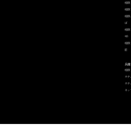
相鉄
相鉄
相鉄
ば
相鉄
中）
相鉄
前
兵庫
相鉄
ホテ
ホテ
ネッ