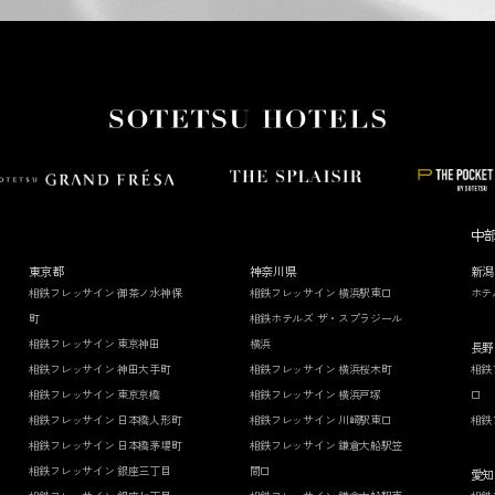
中
東京都
神奈川県
新潟
相鉄フレッサイン 御茶ノ水神保
相鉄フレッサイン 横浜駅東口
ホテ
町
相鉄ホテルズ ザ・スプラジール
相鉄フレッサイン 東京神田
横浜
長野
相鉄フレッサイン 神田大手町
相鉄フレッサイン 横浜桜木町
相鉄
相鉄フレッサイン 東京京橋
相鉄フレッサイン 横浜戸塚
口
相鉄フレッサイン 日本橋人形町
相鉄フレッサイン 川崎駅東口
相鉄
相鉄フレッサイン 日本橋茅場町
相鉄フレッサイン 鎌倉大船駅笠
相鉄フレッサイン 銀座三丁目
間口
愛知