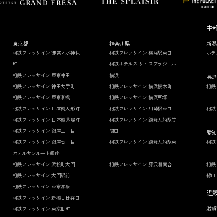
中
東京都
神奈川県
新潟
相鉄フレッサイン 御茶ノ水神保
相鉄フレッサイン 横浜駅東口
ホテ
町
相鉄ホテルズ ザ・スプラジール
相鉄フレッサイン 東京神田
横浜
長野
相鉄フレッサイン 神田大手町
相鉄フレッサイン 横浜桜木町
相鉄
相鉄フレッサイン 東京京橋
相鉄フレッサイン 横浜戸塚
口
相鉄フレッサイン 日本橋人形町
相鉄フレッサイン 川崎駅東口
相鉄
相鉄フレッサイン 日本橋茅場町
相鉄フレッサイン 鎌倉大船駅笠
相鉄フレッサイン 銀座三丁目
間口
愛知
相鉄フレッサイン 銀座七丁目
相鉄フレッサイン 鎌倉大船駅東
相鉄
ホテルサンルート銀座
口
口
相鉄フレッサイン 浜松町大門
相鉄フレッサイン 藤沢湘南台
相鉄
相鉄フレッサイン 大門駅前
線口
相鉄フレッサイン 東京赤坂
近
相鉄フレッサイン 新橋日比谷口
滋賀
相鉄フレッサイン 東京田町