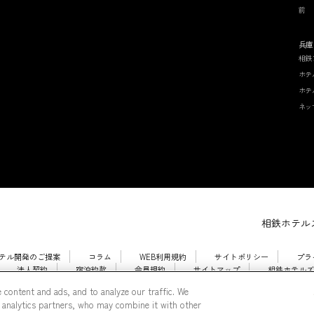
前
兵庫
相鉄
ホテ
ホテ
ネッ
相鉄ホテルズ
テル開発のご提案
コラム
WEB利用規約
サイトポリシー
プラ
法人契約
宿泊約款
会員規約
サイトマップ
相鉄ホテルズ
 content and ads, and to analyze our traffic. We
 analytics partners, who may combine it with other