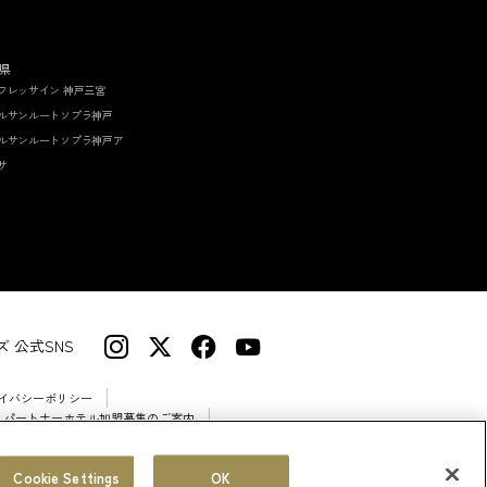
県
フレッサイン 神戸三宮
ルサンルートソプラ神戸
ルサンルートソプラ神戸ア
サ
 公式SNS
イバシーポリシー
 パートナーホテル加盟募集のご案内
Cookie Settings
OK