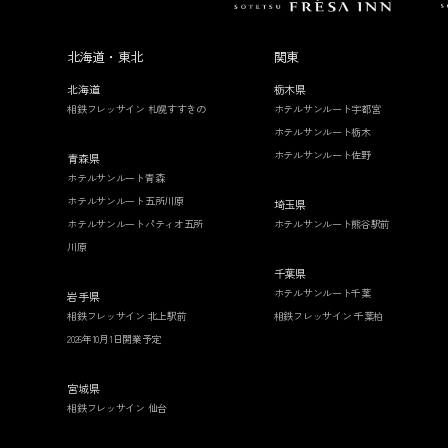
北海道・東北
関東
北海道
栃木県
相鉄フレッサイン 札幌すすきの
ホテルサンルート宇都宮
ホテルサンルート栃木
ホテルサンルート佐野
青森県
ホテルサンルート青森
ホテルサンルート五所川原
埼玉県
ホテルサンルートパティオ五所
ホテルサンルート熊谷駅前
川原
千葉県
ホテルサンルート千葉
岩手県
相鉄フレッサイン 北上駅前
相鉄フレッサイン 千葉柏
2026年10月1日開業予定
宮城県
相鉄フレッサイン 仙台