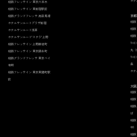
ホテ
相鉄フレッサイン 東京六本木
相鉄フレッサイン 東新宿駅前
京都
相鉄グランドフレッサ 高田馬場
相鉄
ホテルサンルートプラザ新宿
相鉄
ホテルサンルート浅草
相鉄
ホテルサンルート"ステラ"上野
THE
相鉄フレッサイン 上野御徒町
丸（
相鉄フレッサイン 東京錦糸町
THE
相鉄グランドフレッサ 東京ベイ
条
有明
ホテ
相鉄フレッサイン 東京東陽町駅
前
大阪
相鉄
相鉄
相鉄
ば
相鉄
中）
相鉄