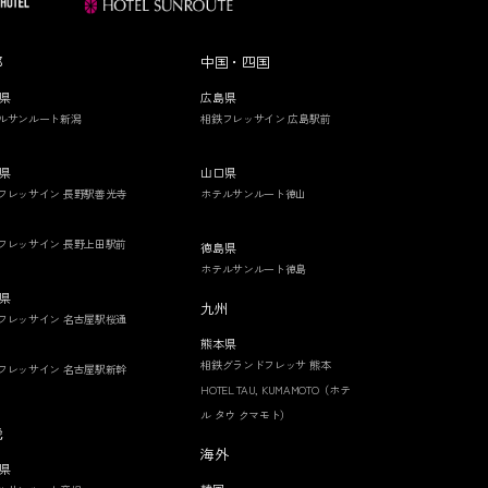
部
中国・四国
県
広島県
ルサンルート新潟
相鉄フレッサイン 広島駅前
県
山口県
フレッサイン 長野駅善光寺
ホテルサンルート徳山
フレッサイン 長野上田駅前
徳島県
ホテルサンルート徳島
県
九州
フレッサイン 名古屋駅桜通
熊本県
相鉄グランドフレッサ 熊本
フレッサイン 名古屋駅新幹
HOTEL TAU, KUMAMOTO（ホテ
ル タウ クマモト）
畿
海外
県