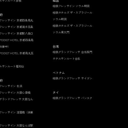
韓国
ルサンルート彦根
相鉄フレッサイン ソウル明洞
相鉄ホテルズ ザ・スプラジール
府
ソウル明洞
フレッサイン 京都四条烏丸
相鉄ホテルズ ザ・スプラジール
フレッサイン 京都清水五条
ソウル東大門
フレッサイン 京都駅八条口
 POCKET HOTEL 京都四条烏
台湾
休業中）
相鉄グランドフレッサ 台北西門
 POCKET HOTEL 京都烏丸五
ホテルサンルート台北
ルサンルート福知山
ベトナム
相鉄グランドフレッサ サイゴン
府
フレッサイン 北浜
タイ
フレッサイン 大阪心斎橋
相鉄グランドフレッサ バンコク
グランドフレッサ 大阪なん
フレッサイン 淀屋橋（休業
フレッサイン 大阪なんば駅