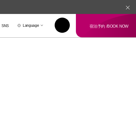
Language
SNS
宿泊予約 /
BOOK NOW