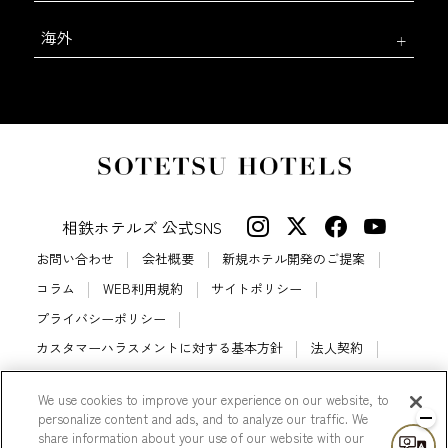
海外
相鉄ホテルズ 公式SNS
お問い合わせ
会社概要
新規ホテル開発のご提案
コラム
WEB利用規約
サイトポリシー
プライバシーポリシー
カスタマーハラスメントに対する基本方針
法人契約
宿泊約款
会員規約
サイトマップ
We use cookies to improve your experience on our website, to
相鉄ホテルズ パートナーホテル加盟募集のご案内
採用情報
personalize content and ads, and to analyze our traffic. We
share information about your use of our website with our
Cookie Settings