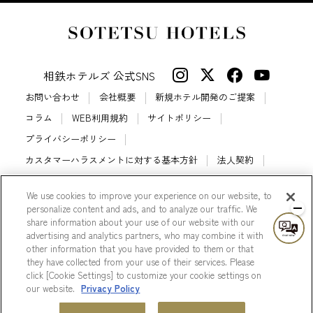
相鉄ホテルズ 公式SNS
お問い合わせ
会社概要
新規ホテル開発のご提案
コラム
WEB利用規約
サイトポリシー
プライバシーポリシー
カスタマーハラスメントに対する基本方針
法人契約
宿泊約款
会員規約
サイトマップ
We use cookies to improve your experience on our website, to
相鉄ホテルズ パートナーホテル加盟募集のご案内
採用情報
personalize content and ads, and to analyze our traffic. We
share information about your use of our website with our
Cookie Settings
advertising and analytics partners, who may combine it with
other information that you have provided to them or that
they have collected from your use of their services. Please
click [Cookie Settings] to customize your cookie settings on
our website.
Privacy Policy
© Sotetsu Hotel Management CO., LTD.