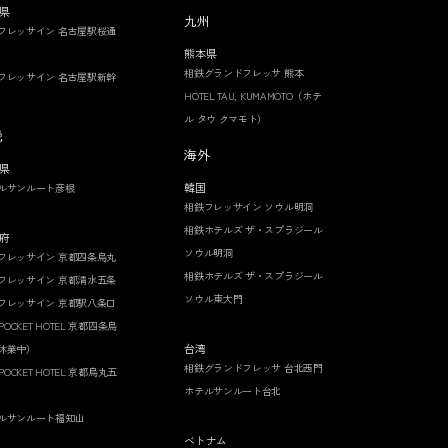
県
九州
フレッサイン 名古屋駅桜通
熊本県
相鉄グランドフレッサ 熊本
フレッサイン 名古屋駅新幹
HOTEL TAU, KUMAMOTO（ホテ
ル タウ クマモト）
畿
海外
県
韓国
ルサンルート彦根
相鉄フレッサイン ソウル明洞
相鉄ホテルズ ザ・スプラジール
府
ソウル明洞
フレッサイン 京都四条烏丸
相鉄ホテルズ ザ・スプラジール
フレッサイン 京都清水五条
ソウル東大門
フレッサイン 京都駅八条口
 POCKET HOTEL 京都四条烏
台湾
休業中）
相鉄グランドフレッサ 台北西門
 POCKET HOTEL 京都烏丸五
ホテルサンルート台北
ルサンルート福知山
ベトナム