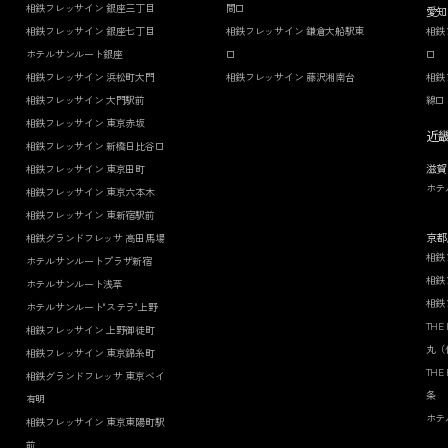
相鉄フレッサイン 銀座三丁目
間口
愛知
相鉄フレッサイン 銀座七丁目
相鉄フレッサイン 鎌倉大船駅東
相鉄
ホテルサンルート銀座
口
口
相鉄フレッサイン 浜松町大門
相鉄フレッサイン 藤沢湘南台
相鉄
相鉄フレッサイン 大門駅前
線口
相鉄フレッサイン 東京赤坂
近
相鉄フレッサイン 新橋日比谷口
滋賀
相鉄フレッサイン 東京田町
ホテ
相鉄フレッサイン 東京六本木
相鉄フレッサイン 東新宿駅前
京都
相鉄グランドフレッサ 高田馬場
相鉄
ホテルサンルートプラザ新宿
相鉄
ホテルサンルート浅草
相鉄
ホテルサンルート"ステラ"上野
THE
相鉄フレッサイン 上野御徒町
丸（
相鉄フレッサイン 東京錦糸町
THE
相鉄グランドフレッサ 東京ベイ
条
有明
ホテ
相鉄フレッサイン 東京東陽町駅
前