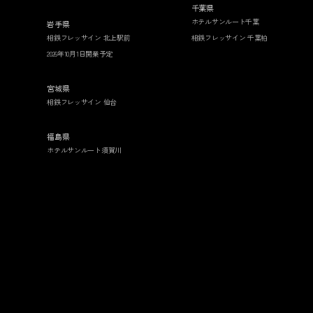
千葉県
ホテルサンルート千葉
岩手県
相鉄フレッサイン 北上駅前
相鉄フレッサイン 千葉柏
2026年10月1日開業予定
宮城県
相鉄フレッサイン 仙台
福島県
ホテルサンルート須賀川