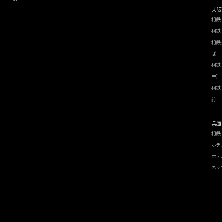
大阪
相鉄
相鉄
相鉄
ば
相鉄
中）
相鉄
前
兵庫
相鉄
ホテ
ホテ
ネッ